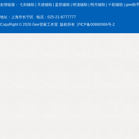
友情链接：
七剑辅助
|
天使辅助
|
盖世辅助
|
绝顶辅助
|
明月辅助
|
十彩辅助
|
gee助
地址：上海市长宁区
电话：025-21-8777777
CopyRight © 2026 Gee管家工作室 版权所有 沪ICP备00880066号-2