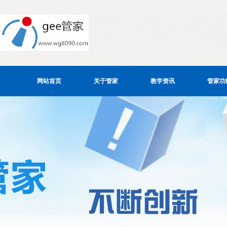
网站首页
关于管家
教学资讯
管家功