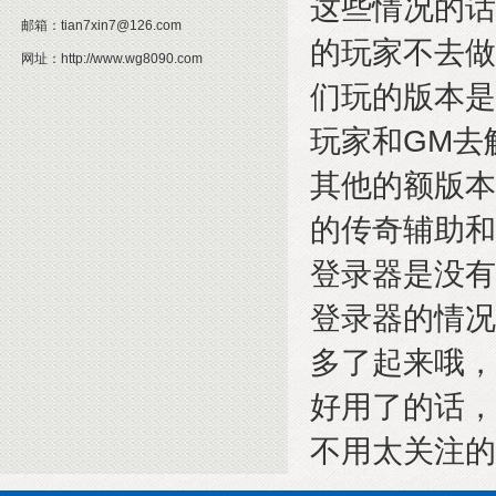
这些情况的话
邮箱：
tian7xin7@126.com
的玩家不去做
网址：
http://www.wg8090.com
们玩的版本是
玩家和GM去
其他的额版本
的传奇辅助和
登录器是没有
登录器的情况
多了起来哦，
好用了的话，
不用太关注的