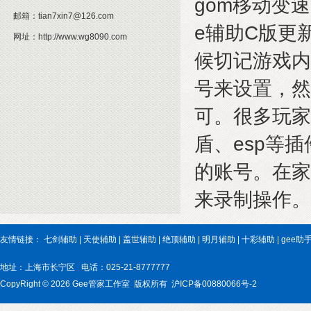
gom移动变
邮箱：
tian7xin7@126.com
e辅助C版更
网址：
http://www.wg8090.com
候切记游戏内
号来设置，然
可。很多玩家
盾、esp等
的账号。在家
来录制操作。
友情链接：
七剑辅助
|
天使辅助
|
盖世辅助
|
绝顶辅助
|
明月辅助
|
十彩辅助
|
gee助
地址：上海市长宁区
电话：025-21-8777777
CopyRight © 2026 Gee管家工作室 版权所有 沪ICP备00880066号-2